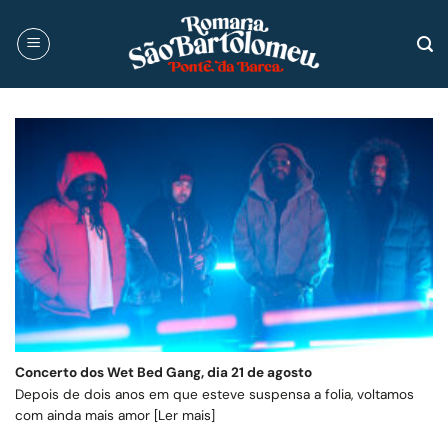
Skip
to
content
Concerto dos Wet Bed Gang, dia 21 de agosto
Depois de dois anos em que esteve suspensa a folia, voltamos
com ainda mais amor [Ler mais]