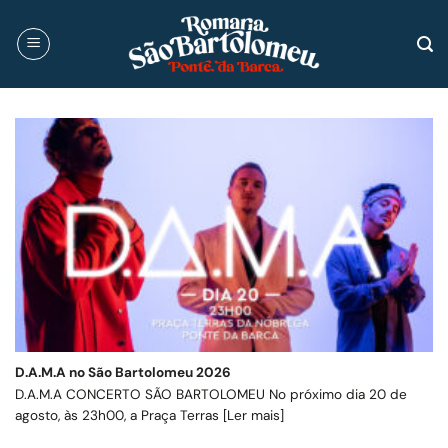
Skip
to
content
D.A.M.A no São Bartolomeu 2026
D.A.M.A CONCERTO SÃO BARTOLOMEU No próximo dia 20 de
agosto, às 23h00, a Praça Terras [Ler mais]